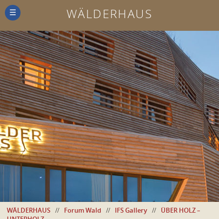
WÄLDERHAUS
☰
WÄLDERHAUS
//
Forum Wald
//
IFS Gallery
//
ÜBER HOLZ –