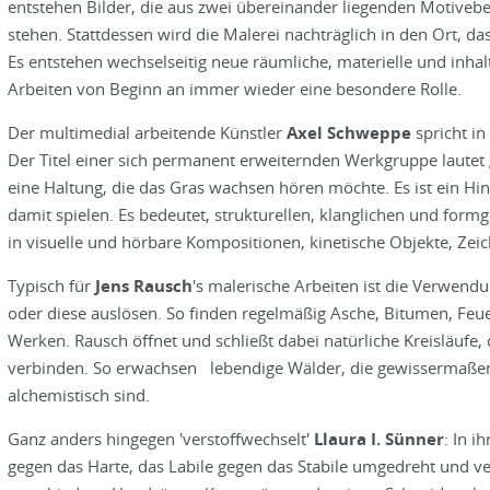
entstehen Bilder, die aus zwei übereinander liegenden Motiveb
stehen. Stattdessen wird die Malerei nachträglich in den Ort, d
Es entstehen wechselseitig neue räumliche, materielle und inhal
Arbeiten von Beginn an immer wieder eine besondere Rolle.
Der multimedial arbeitende Künstler
Axel Schweppe
spricht in
Der Titel einer sich permanent erweiternden Werkgruppe lautet 
eine Haltung, die das Gras wachsen hören möchte. Es ist ein Hin
damit spielen. Es bedeutet, strukturellen, klanglichen und fo
in visuelle und hörbare Kompositionen, kinetische Objekte, Zeic
Typisch für
Jens Rausch
's malerische Arbeiten ist die Verwend
oder diese auslösen. So finden regelmäßig Asche, Bitumen, Feu
Werken. Rausch öffnet und schließt dabei natürliche Kreisläufe
verbinden. So erwachsen lebendige Wälder, die gewissermaßen '
alchemistisch sind.
Ganz anders hingegen 'verstoffwechselt'
Llaura I. Sünner
: In i
gegen das Harte, das Labile gegen das Stabile umgedreht und ver