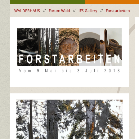
WÄLDERHAUS
//
Forum Wald
//
IFS Gallery
//
Forstarbeiten