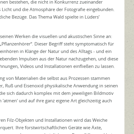
enen bestehen, die nicht in Konkurrenz zueinander
as Licht und die Atmosphäre der Fotografie eingebunden.
tliche Bezüge. Das Thema Wald spielte in Lüders’
 seinen Werken die visuellen und akustischen Sinne an:
„Pflanzenhörer“. Dieser Begriff steht symptomatisch für
einhören in Klänge der Natur und des Alltags - und ein
rmgebenden Impulsen aus der Natur nachzugehen, und diese
hnungen, Videos und Installationen einfließen zu lassen.
ung von Materialien die selbst aus Prozessen stammen
er, Ruß und Eisenoxid physikalische Anwendung in seinen
, die sich dadurch komplex mit dem jeweiligen Bildmotiv
atmen' und auf ihre ganz eigene Art gleichzeitig auch
hren Filz-Objekten und Installationen wird das Weiche
quert. Ihre forstwirtschaftlichen Geräte wie Äxte,