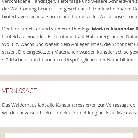
verschiedene Handsägen, Kettensäge und weitere Schneidwerk
der Waldrodung benutzt. Hergestellt aus Filz mit scheinbaren G
hinterfragen sie in absurder und humorvoller Weise unser Tun 
Der Floristmeister und studierte Theologe
Markus Alexander 
Umfeld auseinander. Er kombiniert auf Holzuntergründen Natur
Wollfilz, Wachs und Nägeln Sein Anliegen ist es, die Schönheit u
setzen. Die eingesetzten Materialien wurden künstlerisch so ge
städtischen Umfeld und dem Ursprünglichen der Natur bilden.“
VERNISSAGE
Das Wälderhaus lädt alle Kunstinteressierten zur Vernissage de
werden anwesend sein. Um eine Anmeldung bei Frau Makowka 